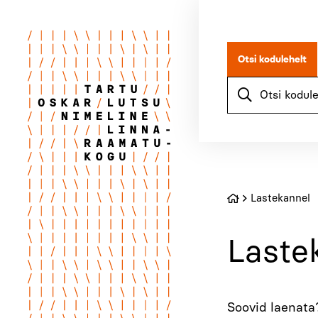
Otsi kodulehelt
Lastekannel
Laste
Soovid laenat