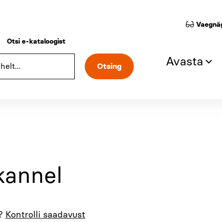
Vaegnäg
Otsi e-kataloogist
Avasta
kannel
a?
Kontrolli saadavust