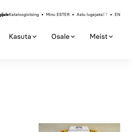
ET
EN
ijale
Kataloogiotsing
Minu ESTER
Astu lugejaks
Kasuta
Osale
Meist