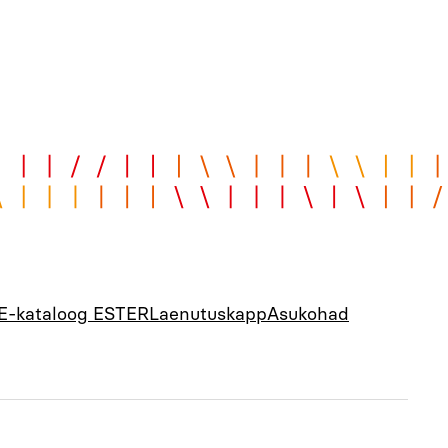
E-kataloog ESTER
Laenutuskapp
Asukohad