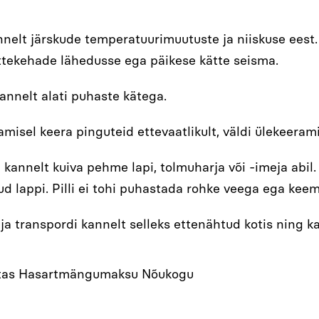
nelt järskude temperatuurimuutuste ja niiskuse eest. P
üttekehade lähedusse ega päikese kätte seisma.
annelt alati puhaste kätega.
misel keera pinguteid ettevaatlikult, väldi ülekeerami
kannelt kuiva pehme lapi, tolmuharja või -imeja abil.
ud lappi. Pilli ei tohi puhastada rohke veega ega kee
ja transpordi kannelt selleks ettenähtud kotis ning ka
oetas Hasartmängumaksu Nõukogu