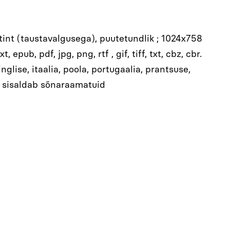
int (taustavalgusega), puutetundlik ; 1024x758
ub, pdf, jpg, png, rtf , gif, tiff, txt, cbz, cbr.
inglise, itaalia, poola, portugaalia, prantsuse,
st; sisaldab sõnaraamatuid