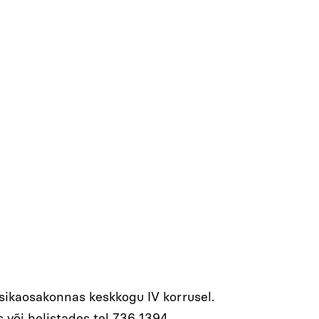
ikaosakonnas keskkogu IV korrusel.
või helistades tel 736 1394.