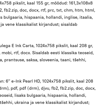
4x758 pikslit, kaal 155 gr, mõõdud: 161,3x108x8
b2.zip, doc, docx, rtf, prc, txt, chm, htm, html,
 bulgaaria, hispaania, hollandi, inglise, itaalia,
ja vene klassikalist kirjandust; sisaldab
lega E Ink Carta, 1024x758 pikslit, kaal 208 gr,
obi, rtf, docx. Sisaldab eesti klassika teoseid,
ia, prantsuse, saksa, sloveenia, taani, tšehhi,
 6’’ e-Ink Pearl HD, 1024x758 pikslit, kaal 208
, pdf, pdf (drm), djvu, fb2, fb2.zip, doc, docx,
teoseid, lisaks bulgaaria, hispaania, hollandi,
 tšehhi, ukraina ja vene klassikalist kirjandust;