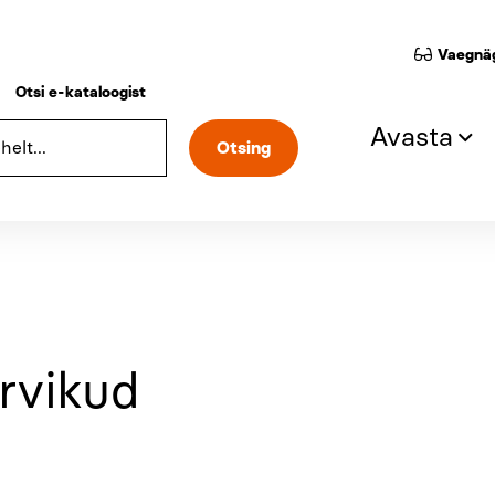
Vaegnäg
Otsi e-kataloogist
Avasta
rvikud