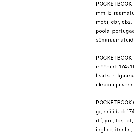
POCKETBOOK
mm. E-raamatu v
mobi, cbr, cbz, 
poola, portugaal
sõnaraamatuid
POCKETBOOK
mõõdud: 174x114
lisaks bulgaaria
ukraina ja vene
POCKETBOOK
gr, mõõdud: 174
rtf, prc, tcr, t
inglise, itaalia