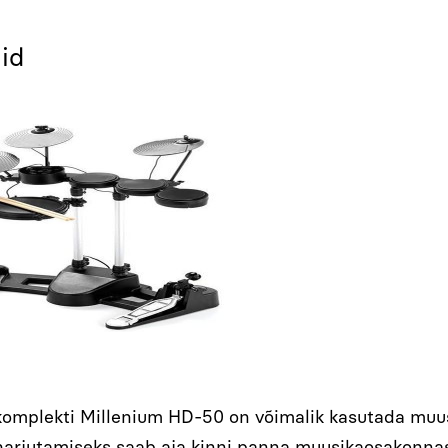
id
omplekti Millenium HD-50 on võimalik kasutada muus
arjutamiseks saab aja kinni panna muusikaosakonnas 