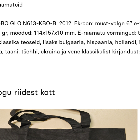
aamatuid
BO GLO N613-KBO-B. 2012. Ekraan: must-valge 6’’ e-t
5 gr, mõõdud: 114x157x10 mm. E-raamatu vormingud: txt, ep
lassika teoseid, lisaks bulgaaria, hispaania, hollandi, 
a, taani, tšehhi, ukraina ja vene klassikalist kirjandu
u riidest kott