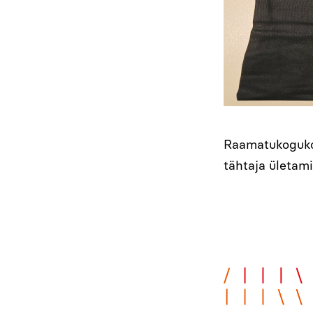
Raamatukogukot
tähtaja ületami