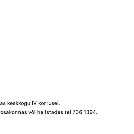
s keskkogu IV korrusel.
aosakonnas või helistades tel 736 1394.