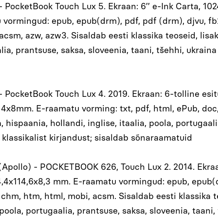
- PocketBook Touch Lux 5. Ekraan: 6’’ e-Ink Carta, 102
ormingud: epub, epub(drm), pdf, pdf (drm), djvu, fb2, f
acsm, azw, azw3. Sisaldab eesti klassika teoseid, lisaks
ia, prantsuse, saksa, sloveenia, taani, tšehhi, ukraina 
- PocketBook Touch Lux 4. 2019. Ekraan: 6-tolline esitu
x8mm. E-raamatu vorming: txt, pdf, html, ePub, doc, m
, hispaania, hollandi, inglise, itaalia, poola, portugaal
 klassikalist kirjandust; sisaldab sõnaraamatuid
(Apollo) - POCKETBOOK 626, Touch Lux 2. 2014. Ekraan:
,4x114,6x8,3 mm. E-raamatu vormingud: epub, epub(drm)
xt, chm, htm, html, mobi, acsm. Sisaldab eesti klassika 
, poola, portugaalia, prantsuse, saksa, sloveenia, taani,