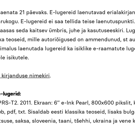
laenata 21 päevaks. E-lugereid laenutavad erialakirja
kogu. E-lugereid ei saa tellida teise laenutuspunkti.
kaasas seda kaitsev ümbris, juhe ja kasutuseeskiri. L
ka teoseid, mille autoriõigused on ammendunud, st a
õimalus laenutada lugereid ka isiklike e-raamatute l
le isikutele.
 kirjanduse nimekiri
.
lugerid:
S-T2. 2011. Ekraan: 6’’ e-Ink Pearl, 800x600 pikslit
 pdf, txt. Sisaldab eesti klassika teoseid, lisaks bulgaa
tsuse, saksa, sloveenia, taani, tšehhi, ukraina ja vene