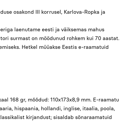
nduse osakond III korrusel, Karlova-Ropka ja
ugeriga laenutame eesti ja väiksemas mahus
utori surmast on möödunud rohkem kui 70 aastat.
ugemiseks. Hetkel müüakse Eestis e-raamatuid
, kaal 168 gr, mõõdud: 110x173x8,9 mm. E-raamatu
ria, hispaania, hollandi, inglise, itaalia, poola,
 klassikalist kirjandust; sisaldab sõnaraamatuid