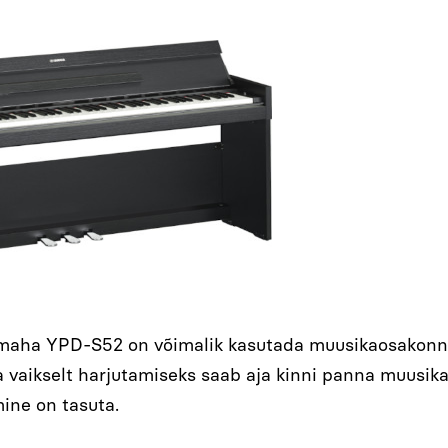
amaha YPD-S52 on võimalik kasutada muusikaosakonna
a vaikselt harjutamiseks saab aja kinni panna muusik
ine on tasuta.