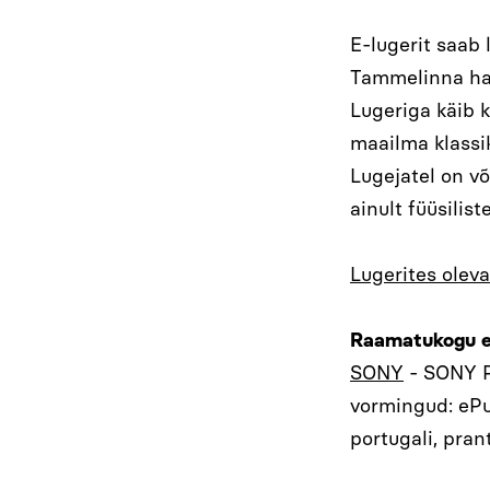
E-lugerit saab 
Tammelinna haru
Lugeriga käib 
maailma klassi
Lugejatel on v
ainult füüsiliste
Lugerites oleva
Raamatukogu e-
SONY
- SONY PR
vormingud: ePub,
portugali, pran