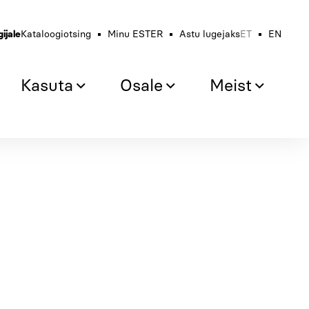
ET
EN
ijale
Kataloogiotsing
Minu ESTER
Astu lugejaks
Kasuta
Osale
Meist