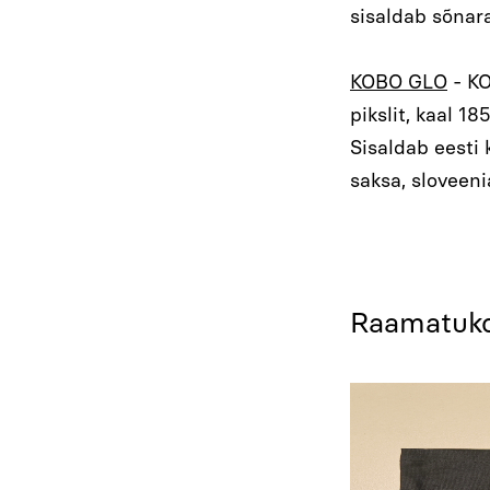
sisaldab sõnar
KOBO GLO
- KO
pikslit, kaal 18
Sisaldab eesti k
saksa, sloveeni
Raamatukog