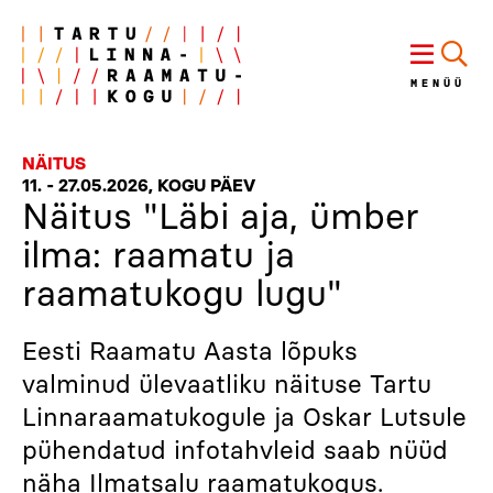
MENÜÜ
NÄITUS
11.
-
27.05.2026, KOGU PÄEV
Näitus "Läbi aja, ümber
ilma: raamatu ja
raamatukogu lugu"
Eesti Raamatu Aasta lõpuks
valminud ülevaatliku näituse Tartu
Linnaraamatukogule ja Oskar Lutsule
pühendatud infotahvleid saab nüüd
näha Ilmatsalu raamatukogus.