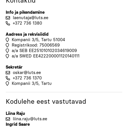
Kontaktid
Info ja pikendamine
laenutaja@luts.ee
+372 736 1380
Aadress ja rekvisiidid
Kompanii 3/5, Tartu 51004
Registrikood: 75006569
a/a SEB EE251010102034619009
a/a SWED EE422200001120140111
Sekretär
oskar@luts.ee
+372 736 1370
Kompanii 3/5, Tartu
Kodulehe eest vastutavad
Liina Raju
liina.raju@luts.ee
Ingrid Saare